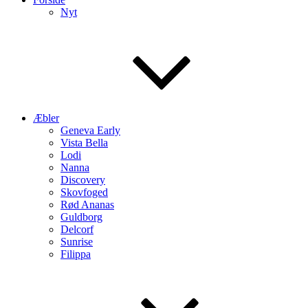
Nyt
Æbler
Geneva Early
Vista Bella
Lodi
Nanna
Discovery
Skovfoged
Rød Ananas
Guldborg
Delcorf
Sunrise
Filippa