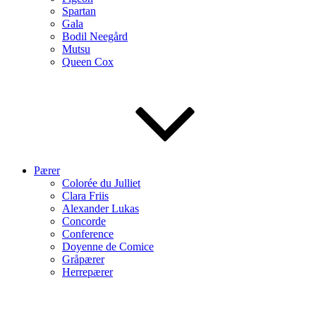
Spartan
Gala
Bodil Neegård
Mutsu
Queen Cox
Pærer
Colorée du Julliet
Clara Friis
Alexander Lukas
Concorde
Conference
Doyenne de Comice
Gråpærer
Herrepærer