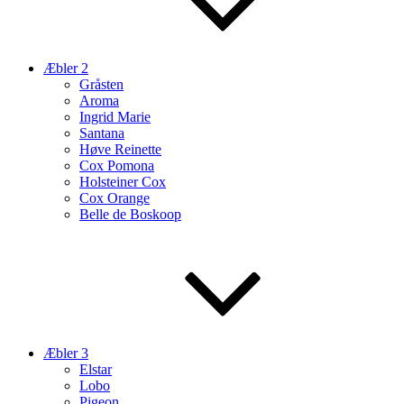
Æbler 2
Gråsten
Aroma
Ingrid Marie
Santana
Høve Reinette
Cox Pomona
Holsteiner Cox
Cox Orange
Belle de Boskoop
Æbler 3
Elstar
Lobo
Pigeon