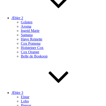
Æbler 2
Gråsten
Aroma
Ingrid Marie
Santana
Høve Reinette
Cox Pomona
Holsteiner Cox
Cox Orange
Belle de Boskoop
Æbler 3
Elstar
Lobo
Pigeon