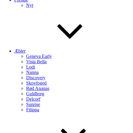
Nyt
Æbler
Geneva Early
Vista Bella
Lodi
Nanna
Discovery
Skovfoged
Rød Ananas
Guldborg
Delcorf
Sunrise
Filippa