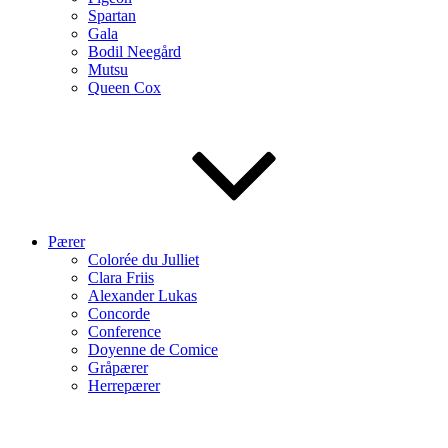
Spartan
Gala
Bodil Neegård
Mutsu
Queen Cox
Pærer
Colorée du Julliet
Clara Friis
Alexander Lukas
Concorde
Conference
Doyenne de Comice
Gråpærer
Herrepærer