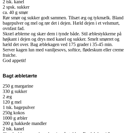
2 tsk. kanel
2 spsk. sukker
ca. 40 g smør
Rør smør og sukker godt sammen. Tilsæt æg og tykmælk. Bland
bagepulver og mel og rør det i dejen. Hæld dejen i et velsmurt,
ovnfast fad.
Skræl æblerne og skær dem i tynde både. Stil æblestykkerne på
højkant i dejen og drys med kanel og sukker. Smelt smørret og
hæld det over. Bag æblekagen ved 175 grader i 35-45 min.
Server kagen lun med vaniljesovs, softice, flødeskum eller creme
fraiche.
God appetit!
Bagt æbletærte
250 g margarine
330 g sukker
2 æg
120 g mel
1 tsk. bagepulver
250g kokos
1000 g æbler
200 g hakkede mandler
2 tsk. kanel