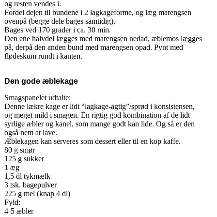
og resten vendes i.
Fordel dejen til bundene i 2 lagkageforme, og læg marengsen
ovenpå (begge dele bages samtidig).
Bages ved 170 grader i ca. 30 min.
Den ene halvdel lægges med marengsen nedad, æblemos lægges
på, derpå den anden bund med marengsen opad. Pynt med
flødeskum rundt i kanten.
Den gode æblekage
Smagspanelet udtalte:
Denne lækre kage er lidt “lagkage-agtig”/sprød i konsistensen,
og meget mild i smagen. En rigtig god kombination af de lidt
syrlige æbler og kanel, som mange godt kan lide. Og så er den
også nem at lave.
Æblekagen kan serveres som dessert eller til en kop kaffe.
80 g smør
125 g sukker
1 æg
1,5 dl tykmælk
3 tsk. bagepulver
225 g mel (knap 4 dl)
Fyld:
4-5 æbler