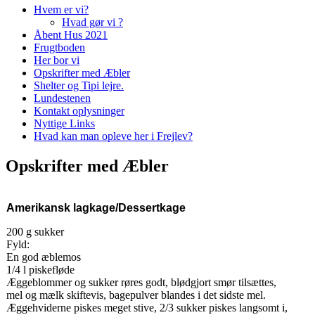
Hvem er vi?
Hvad gør vi ?
Åbent Hus 2021
Frugtboden
Her bor vi
Opskrifter med Æbler
Shelter og Tipi lejre.
Lundestenen
Kontakt oplysninger
Nyttige Links
Hvad kan man opleve her i Frejlev?
Opskrifter med Æbler
Amerikansk lagkage/Dessertkage
200 g sukker
Fyld:
En god æblemos
1/4 l piskefløde
Æggeblommer og sukker røres godt, blødgjort smør tilsættes,
mel og mælk skiftevis, bagepulver blandes i det sidste mel.
Æggehviderne piskes meget stive, 2/3 sukker piskes langsomt i,